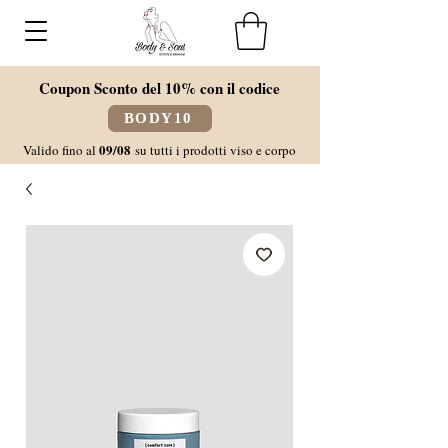
Coupon Sconto del 10% con il codice
BODY10
09/08
Valido fino al
su tutti i prodotti viso e corpo