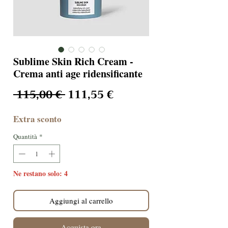
Sublime Skin Rich Cream -
Crema anti age ridensificante
Prezzo regolare
Prezzo scontato
 115,00 € 
111,55 €
Extra sconto
Quantità
*
Ne restano solo: 4
Aggiungi al carrello
Acquista ora