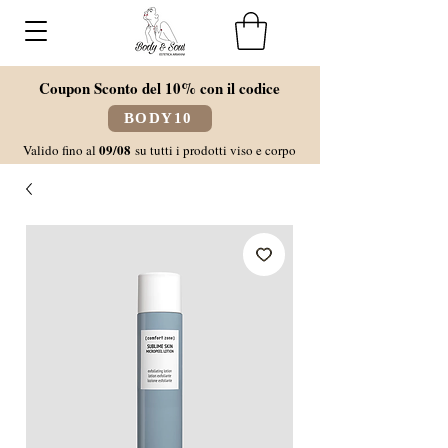
Coupon Sconto del 10% con il codice
BODY10
09/08
Valido fino al
su tutti i prodotti viso e corpo