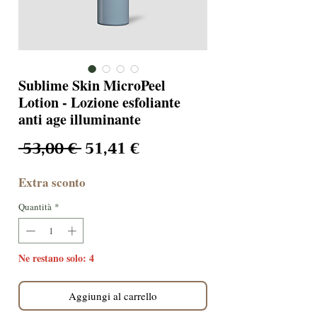
Sublime Skin MicroPeel
Lotion - Lozione esfoliante
anti age illuminante
Prezzo regolare
Prezzo scontato
 53,00 € 
51,41 €
Extra sconto
Quantità
*
Ne restano solo: 4
Aggiungi al carrello