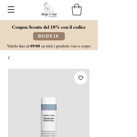
Coupon Sconto del 10% con il codice
BODY10
09/08
Valido fino al
su tutti i prodotti viso e corpo