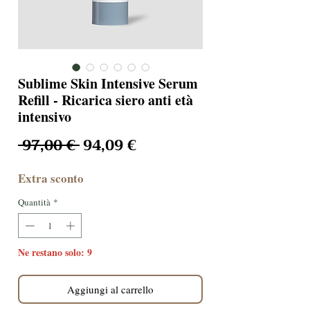
Sublime Skin Intensive Serum
Refill - Ricarica siero anti età
intensivo
Prezzo regolare
Prezzo scontato
 97,00 € 
94,09 €
Extra sconto
Quantità
*
Ne restano solo: 9
Aggiungi al carrello