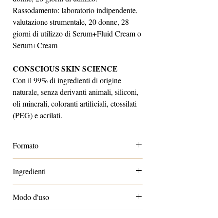
Rassodamento: laboratorio indipendente,
valutazione strumentale, 20 donne, 28
giorni di utilizzo di Serum+Fluid Cream o
Serum+Cream
CONSCIOUS SKIN SCIENCE
Con il 99% di ingredienti di origine
naturale, senza derivanti animali, siliconi,
oli minerali, coloranti artificiali, etossilati
(PEG) e acrilati.
Formato
Standard 30ml
Ingredienti
Aqua / Water / Eau*, Glycerin*, Propylene
Modo d'uso
Glycol*, Butyrospermum Parkii Butter /
Butyrospermum Parkii (Shea) Butter*,
Applicare sul viso dopo la detersione,