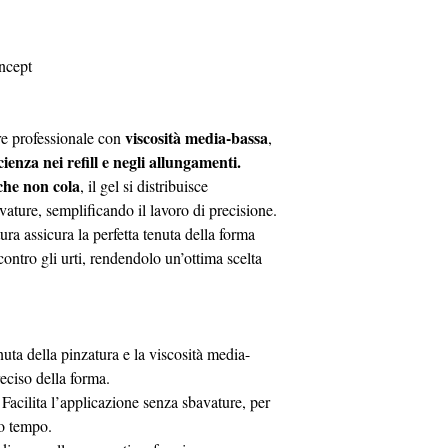
50ml
ncept
viscosità media-bassa
re professionale con
,
icienza nei refill e negli allungamenti.
 che non cola
, il gel si distribuisce
ature, semplificando il lavoro di precisione.
ura assicura la perfetta tenuta della forma
contro gli urti, rendendolo un’ottima scelta
enuta della pinzatura e la viscosità media-
eciso della forma.
 Facilita l’applicazione senza sbavature, per
no tempo.