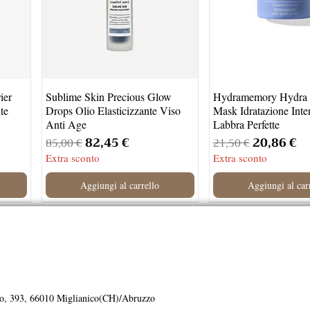
ier
Sublime Skin Precious Glow
Hydramemory Hydra 
te
Drops Olio Elasticizzante Viso
Mask Idratazione Inte
Anti Age
Labbra Perfette
ato
Prezzo regolare
Prezzo scontato
Prezzo regolare
Prezzo sc
82,45 €
20,86 €
85,00 €
21,50 €
Extra sconto
Extra sconto
Aggiungi al carrello
Aggiungi al car
Novità
Idea Regalo
Novità
to, 393, 66010 Miglianico(CH)/Abruzzo