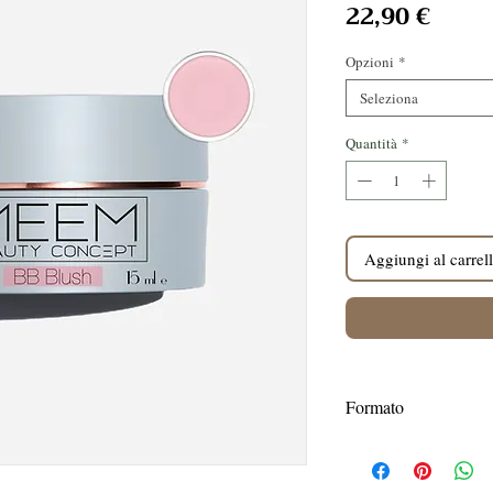
Prez
22,90 €
Opzioni
*
Seleziona
Quantità
*
Aggiungi al carrel
Formato
Disponibile in due fo
15ml