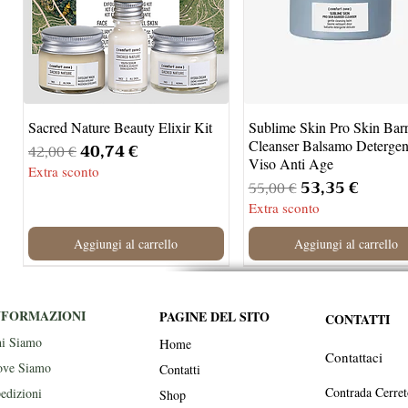
Sacred Nature Beauty Elixir Kit
Sublime Skin Pro Skin Barr
Cleanser Balsamo Detergen
Prezzo regolare
Prezzo scontato
40,74 €
42,00 €
Viso Anti Age
Extra sconto
Prezzo regolare
Prezzo scont
53,35 €
55,00 €
Extra sconto
Aggiungi al carrello
Aggiungi al carrello
Novità
NFORMAZIONI
PAGINE DEL SITO
CONTATTI
i Siamo
H
ome
Contattaci
ve Siamo
Contatti
Contrada Cerre
edizioni
Shop