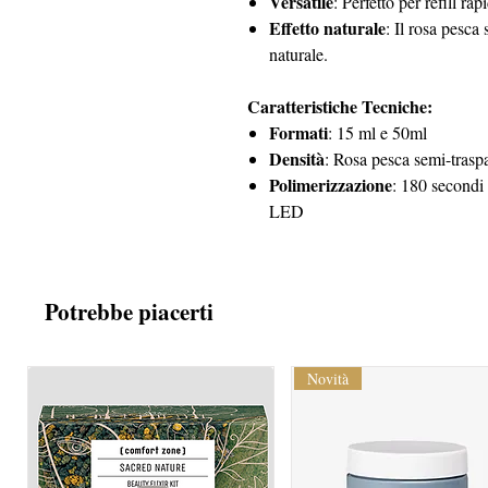
Versatile
: Perfetto per refill ra
Effetto naturale
: Il rosa pesca
naturale.
Caratteristiche Tecniche:
Formati
: 15 ml e 50ml
Densità
: Rosa pesca semi-trasp
Polimerizzazione
: 180 secondi
LED
Potrebbe piacerti
Novità