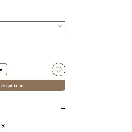
zo
lo
Acquista ora
rmati: