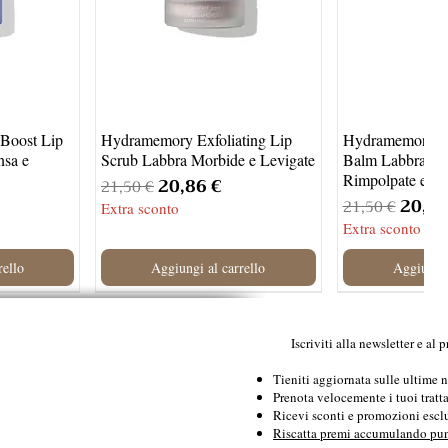
Boost Lip
Hydramemory Exfoliating Lip
Hydramemory P
nsa e
Scrub Labbra Morbide e Levigate
Balm Labbra Idra
Rimpolpate e G
Prezzo regolare
Prezzo scontato
20,86 €
21,50 €
ontato
Prezzo rego
Prezz
20,86
21,50 €
Extra sconto
Extra sconto
rello
Aggiungi al carrello
Aggiungi 
Iscriviti alla newsletter e al
Tieniti aggiornata sulle ultime 
Prenota velocemente i tuoi tratt
Ricevi sconti e promozioni escl
Riscatta premi accumulando pun