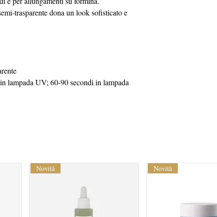
pidi e per allungamenti su formina.
 semi-trasparente dona un look sofisticato e
arente
 in lampada UV; 60-90 secondi in lampada
Novità
Novità