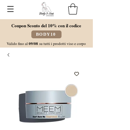
Coupon Sconto del 10% con il codice
BODY10
09/08
Valido fino al
su tutti i prodotti viso e corpo