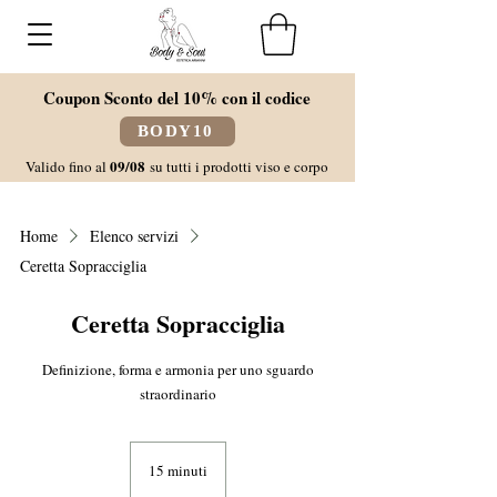
Coupon Sconto del 10% con il codice
BODY10
09/08
Valido fino al
su tutti i prodotti viso e corpo
Home
Elenco servizi
Ceretta Sopracciglia
Ceretta Sopracciglia
Definizione, forma e armonia per uno sguardo
straordinario
15 minuti
1
5