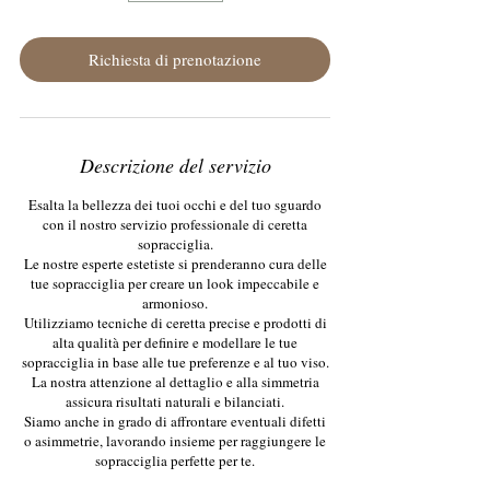
m
i
n
Richiesta di prenotazione
u
t
i
Descrizione del servizio
Esalta la bellezza dei tuoi occhi e del tuo sguardo
con il nostro servizio professionale di ceretta
sopracciglia.
Le nostre esperte estetiste si prenderanno cura delle
tue sopracciglia per creare un look impeccabile e
armonioso.
Utilizziamo tecniche di ceretta precise e prodotti di
alta qualità per definire e modellare le tue
sopracciglia in base alle tue preferenze e al tuo viso.
La nostra attenzione al dettaglio e alla simmetria
assicura risultati naturali e bilanciati.
Siamo anche in grado di affrontare eventuali difetti
o asimmetrie, lavorando insieme per raggiungere le
sopracciglia perfette per te.