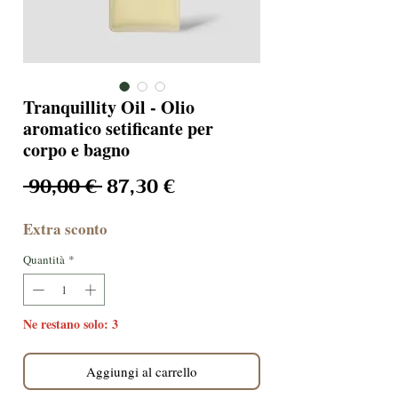
Tranquillity Oil - Olio
aromatico setificante per
corpo e bagno
Prezzo regolare
Prezzo scontato
 90,00 € 
87,30 €
Extra sconto
Quantità
*
Ne restano solo: 3
Aggiungi al carrello