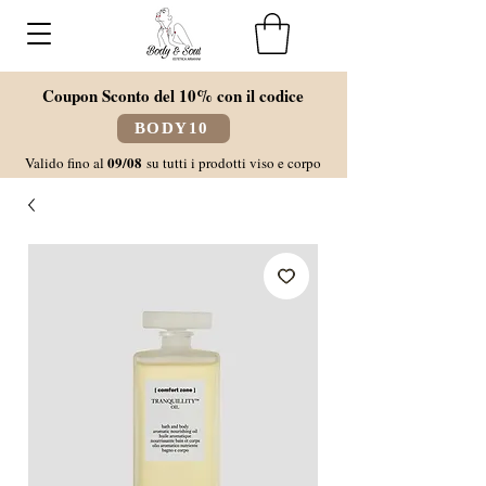
Coupon Sconto del 10% con il codice
BODY10
09/08
Valido fino al
su tutti i prodotti viso e corpo