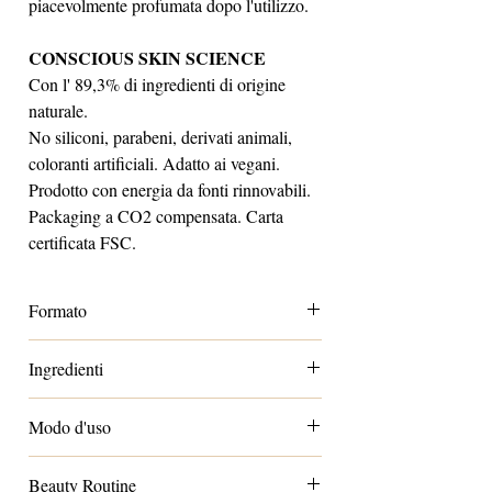
piacevolmente profumata dopo l'utilizzo.
CONSCIOUS SKIN SCIENCE
Con l' 89,3% di ingredienti di origine
naturale.
No siliconi, parabeni, derivati animali,
coloranti artificiali. Adatto ai vegani.
Prodotto con energia da fonti rinnovabili.
Packaging a CO2 compensata. Carta
certificata FSC.
Formato
Standard 200ml
Ingredienti
cocoglycerides, prunus amygdalus dulcis
Modo d'uso
oil / prunus amygdalus dulcis (sweet
almond) oil, coco-caprylate, polysorbate
Per la vasca
:
versare l’olio nella vasca o
85, parfum / fragrance, limonene,
Beauty Routine
nell’idromassaggio in una dose adeguata