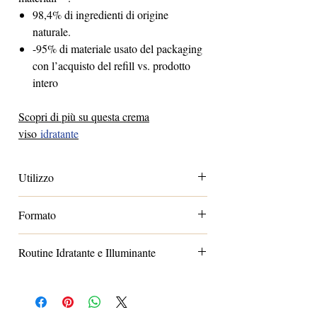
98,4% di ingredienti di origine
naturale.
-95% di materiale usato del packaging
con l’acquisto del refill vs. prodotto
intero
Scopri di più su questa crema
viso
idratante
Utilizzo
Dopo aver rimosso il vasetto esaurito,
Formato
inserire questo nuovo vasetto, nel
contenitore in vetro di hydramemory rich
Standard: 50ml
sorbert cream .
Routine Idratante e Illuminante
1) Comincia dissetando la pelle con:
HYDRAMEMORY Water Source
Serum