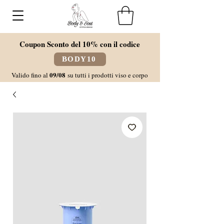
Coupon Sconto del 10% con il codice
BODY10
09/08
Valido fino al
su tutti i prodotti viso e corpo