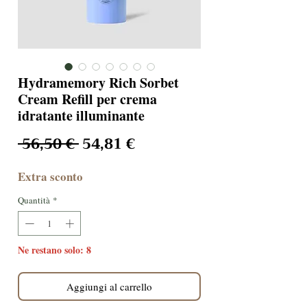
Hydramemory Rich Sorbet
Cream Refill per crema
idratante illuminante
Prezzo regolare
Prezzo scontato
 56,50 € 
54,81 €
Extra sconto
Quantità
*
Ne restano solo: 8
Aggiungi al carrello