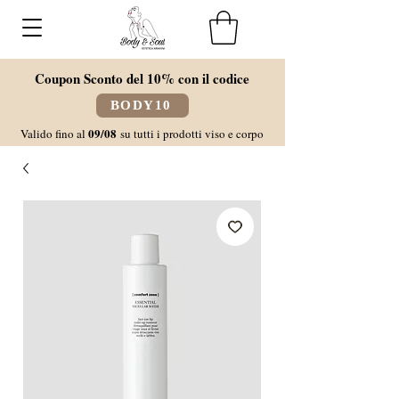
Coupon Sconto del 10% con il codice
BODY10
09/08
Valido fino al
su tutti i prodotti viso e corpo