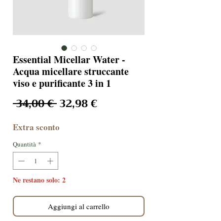
Essential Micellar Water -
Acqua micellare struccante
viso e purificante 3 in 1
Prezzo regolare
Prezzo scontato
 34,00 € 
32,98 €
Extra sconto
Quantità
*
Ne restano solo: 2
Aggiungi al carrello