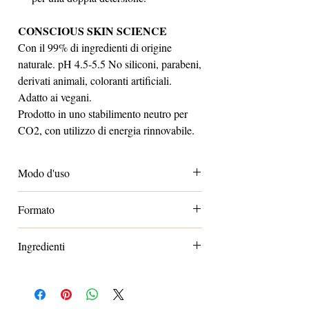
CONSCIOUS SKIN SCIENCE
Con il 99% di ingredienti di origine
naturale. pH 4.5-5.5 No siliconi, parabeni,
derivati animali, coloranti artificiali.
Adatto ai vegani.
Prodotto in uno stabilimento neutro per
CO2, con utilizzo di energia rinnovabile.
Modo d'uso
Viso e labbra:
imbibire un batuffolo di
Formato
cotone e con movimenti circolari
rimuovere il trucco.
Standard 200ml
Occhi:
imbibire due batuffoli di cotone,
Ingredienti
adagiarli sugli occhi e lasciar agire per
aqua / water / eau, betaine, xylitol,
qualche secondo, quindi asportare il
polyglyceryl-4 caprylate/caprate,
trucco con delle pressioniverso gli angoli
polyglyceryl-4 laurate/sebacate, disodium
esterni degli occhi.