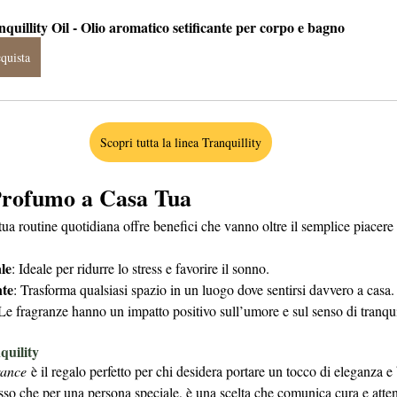
quillity Oil - Olio aromatico setificante per corpo e bagno
quista
Scopri tutta la linea Tranquillity
 Profumo a Casa Tua
tua routine quotidiana offre benefici che vanno oltre il semplice piacere 
le
: Ideale per ridurre lo stress e favorire il sonno.
nte
: Trasforma qualsiasi spazio in un luogo dove sentirsi davvero a casa.
 Le fragranze hanno un impatto positivo sull’umore e sul senso di tranquil
quility
rance
 è il regalo perfetto per chi desidera portare un tocco di eleganza e
esso che per una persona speciale, è una scelta che comunica cura e atten