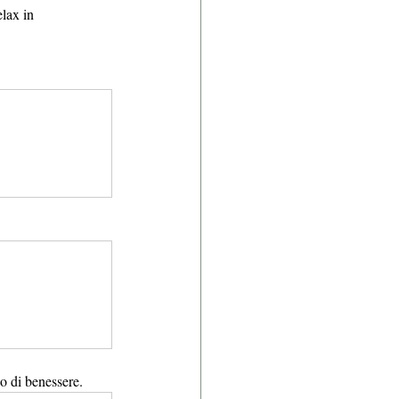
lax in 
eo di benessere.