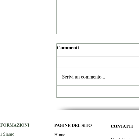
Commenti
Scrivi un commento...
Trattamenti Personalizzati al
Centro Estetico Professionale
Body & Soul Estetica Arianna
a Miglianico(CH)
NFORMAZIONI
PAGINE DEL SITO
CONTATTI
i Siamo
H
ome
Contattaci