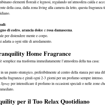
inano elementi floreali e legnosi, regalando un’atmosfera calda e acco
ente della casa, dalla zona living alla camera da letto, questa fragranza
idiano.
pali:
egno di cedro
arancia dolce
rosa damascena
, 
 e 
.
eale per distendere mente e corpo.
i adatta a ogni stile di arredamento.
anquility Home Fragrance
 è semplice ma trasforma immediatamente l’atmosfera della tua casa:
 in un punto strategico, preferibilmente al centro della stanza per una d
nella fragranza e girali ogni 2-3 giorni per un profumo sempre intenso.
y Spray
 per intensificare il profumo in occasioni speciali o nelle zone ch
immediato.
uility per il Tuo Relax Quotidiano