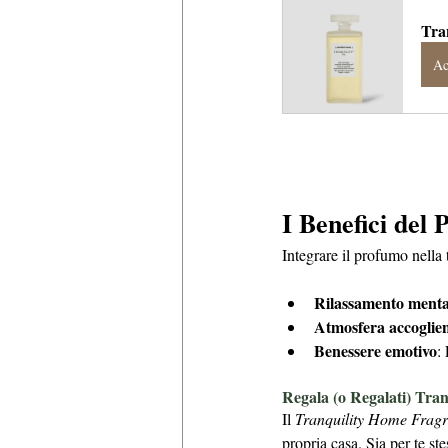
Tran
Ac
I Benefici del
Integrare il profumo nella 
Rilassamento menta
Atmosfera accoglie
Benessere emotivo
:
Regala (o Regalati) Tran
Il 
Tranquility Home Frag
propria casa. Sia per te st