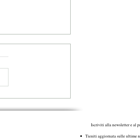
a o Gel? La scelta
tta per la tua pelle in
e.
Iscriviti alla newsletter e al
Tieniti aggiornata sulle ultime 