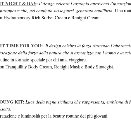
IT NIGHT & DAY
:
Il design celebra l’armonia attraverso l’interazio
ntrapposte che, nel continuo susseguirsi, generano equilibrio
. 
Una rout
n Hydramemory Rich Sorbet Cream e Renight Cream.
IT TIME FOR YOU
:
Il design celebra la forza ritraendo l’abbraccio
vocazione della forza della natura che si armonizza con l’uomo e la sci
outine in formato speciale per chi ama viaggiare.
on Tranquillity Body Cream, Renight Mask e Body Strategist. 
OUNG KIT
:
Luce della pigna siciliana che rappresenta
, emblema di fe
uscita.
ratazione e luminosità per la beauty routine dei più giovani.