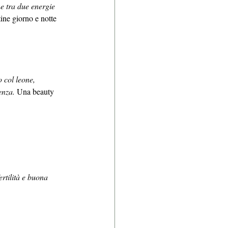
ne tra due energie 
ine giorno e notte 
 col leone, 
enza. 
Una beauty 
rtilità e buona 