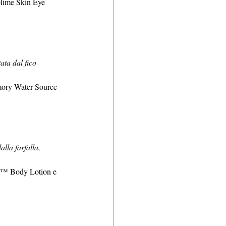
blime Skin Eye 
ata dal fico 
ory Water Source 
lla farfalla, 
y™ Body Lotion e 