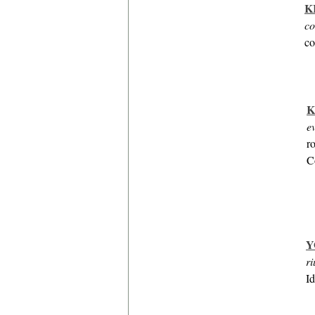
K
co
co
K
e
r
C
Y
ri
Id