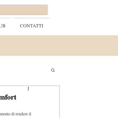
UB
CONTATTI
omfort
omento di rendere il 