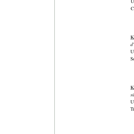
U
C
K
d
U
S
K
s
U
T