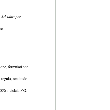
 del salus per 
Cream.
one, formulati con 
i regalo, rendendo 
100% riciclata FSC 