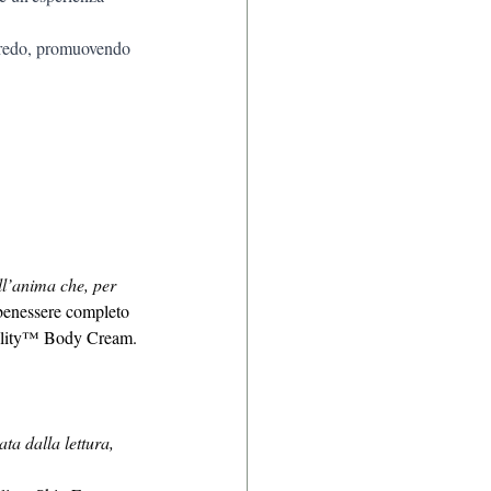
 arredo, promuovendo 
ll’anima che, per 
 benessere completo 
illity™ Body Cream.
ta dalla lettura, 