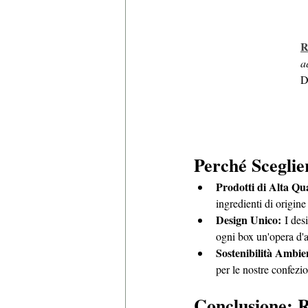
R
a
D
Perché Scegli
Prodotti di Alta Qua
ingredienti di origine
Design Unico:
 I des
ogni box un'opera d'ar
Sostenibilità Ambie
per le nostre confezio
Conclusione: R