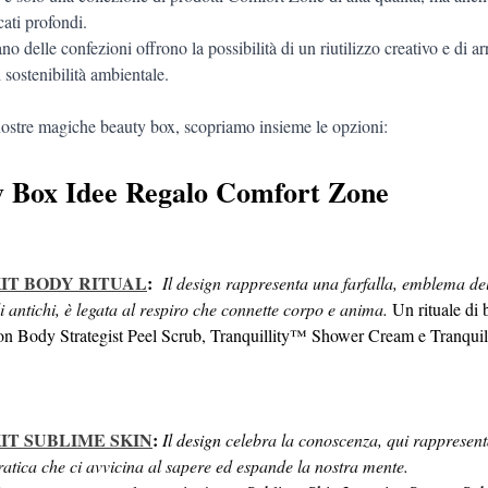
cati profondi. 
ano delle confezioni offrono la possibilità di un riutilizzo creativo e di
 sostenibilità ambientale.
nostre magiche beauty box, scopriamo insieme le opzioni:
ty Box Idee Regalo Comfort Zone
IT BODY RITUAL
:
Il design rappresenta una farfalla, emblema de
li antichi, è legata al respiro che connette corpo e anima. 
Un rituale di
on Body Strategist Peel Scrub, Tranquillity™ Shower Cream e Tranqu
IT SUBLIME SKIN
:
Il design 
celebra la conoscenza, qui rappresenta
ratica che ci avvicina al sapere ed espande la nostra 
mente.