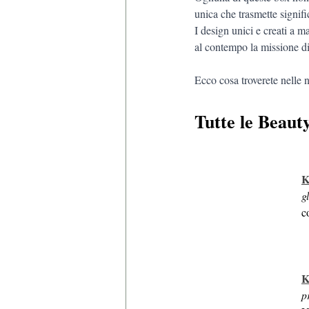
unica che trasmette signifi
I design unici e creati a m
al contempo la missione di
Ecco cosa troverete nelle 
Tutte le Beau
K
g
c
K
p