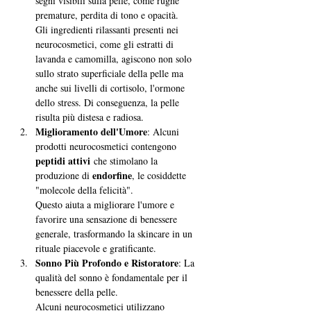
segni visibili sulla pelle, come rughe 
premature, perdita di tono e opacità. 
Gli ingredienti rilassanti presenti nei 
neurocosmetici, come gli estratti di 
lavanda e camomilla, agiscono non solo 
sullo strato superficiale della pelle ma 
anche sui livelli di cortisolo, l'ormone 
dello stress. Di conseguenza, la pelle 
risulta più distesa e radiosa.
Miglioramento dell'Umore
: Alcuni 
prodotti neurocosmetici contengono 
peptidi attivi
 che stimolano la 
endorfine
produzione di 
, le cosiddette 
"molecole della felicità". 
Questo aiuta a migliorare l'umore e 
favorire una sensazione di benessere 
generale, trasformando la skincare in un 
rituale piacevole e gratificante.
Sonno Più Profondo e Ristoratore
: La 
qualità del sonno è fondamentale per il 
benessere della pelle. 
Alcuni neurocosmetici utilizzano 