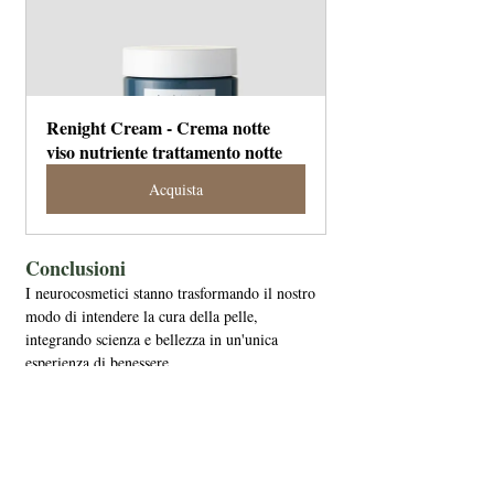
Renight Cream - Crema notte 
viso nutriente trattamento notte
Acquista
Conclusioni
I neurocosmetici stanno trasformando il nostro 
modo di intendere la cura della pelle, 
integrando scienza e bellezza in un'unica 
esperienza di benessere. 
Investire in questi prodotti significa prendersi 
cura non solo del proprio aspetto esteriore, ma 
anche del proprio equilibrio emotivo e 
mentale. 
Preparati a vivere una routine di skincare che ti 