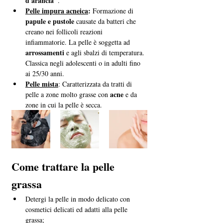
d'arancia"
.
Pelle impura acneica
:
 Formazione di 
papule e pustole
 causate da batteri che 
creano nei follicoli reazioni 
infiammatorie. La pelle è soggetta ad 
arrossamenti 
e agli sbalzi di temperatura. 
Classica negli adolescenti o in adulti fino 
ai 25/30 anni.
Pelle mista
: Caratterizzata da tratti di 
acne
pelle a zone molto grasse con 
 e da 
zone in cui la pelle è secca.
Come trattare la pelle 
grassa
Detergi la pelle in modo delicato con 
cosmetici delicati ed adatti alla pelle 
grassa;