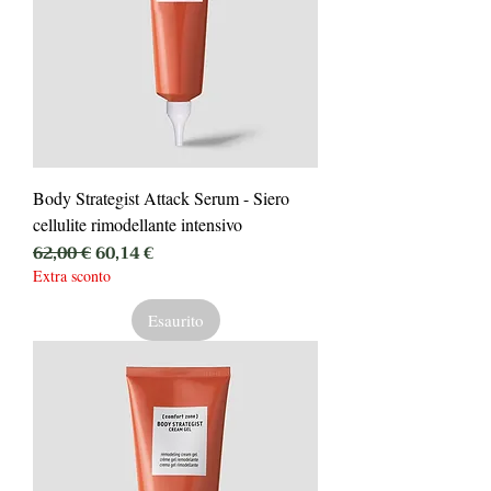
Body Strategist Attack Serum - Siero
cellulite rimodellante intensivo
Prezzo regolare
Prezzo scontato
62,00 €
60,14 €
Extra sconto
Esaurito