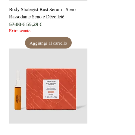
Body Strategist Bust Serum - Siero
Rassodante Seno e Décolleté
Prezzo regolare
Prezzo scontato
57,00 €
55,29 €
Extra sconto
Aggiungi al carrello