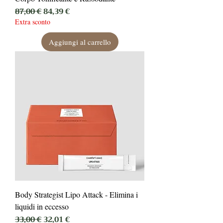
Prezzo regolare
Prezzo scontato
87,00 €
84,39 €
Extra sconto
Aggiungi al carrello
Body Strategist Lipo Attack - Elimina i
liquidi in eccesso
Prezzo regolare
Prezzo scontato
33,00 €
32,01 €