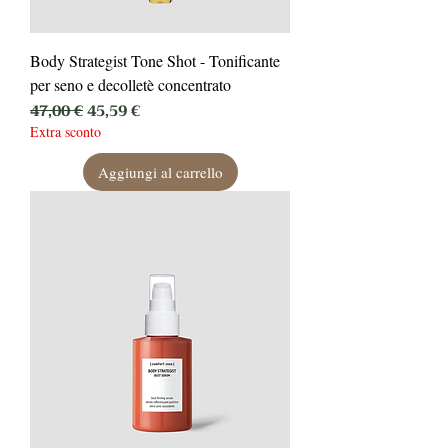
Body Strategist Tone Shot - Tonificante
per seno e decolletè concentrato
Prezzo regolare
Prezzo scontato
47,00 €
45,59 €
Extra sconto
Aggiungi al carrello