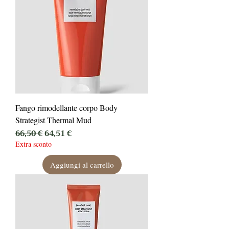
Fango rimodellante corpo Body
Strategist Thermal Mud
Prezzo regolare
Prezzo scontato
66,50 €
64,51 €
Extra sconto
Aggiungi al carrello