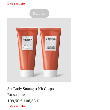
Extra sconto
Esaurito
Set Body Strategist Kit Corpo
Rassodante
Prezzo regolare
Prezzo scontato
109,50 €
106,22 €
Extra sconto