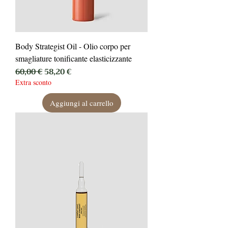
Body Strategist Oil - Olio corpo per
smagliature tonificante elasticizzante
Prezzo regolare
Prezzo scontato
60,00 €
58,20 €
Extra sconto
Aggiungi al carrello