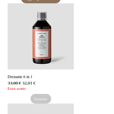
Drenante 6 in 1
Prezzo regolare
Prezzo scontato
33,00 €
32,01 €
Extra sconto
Esaurito