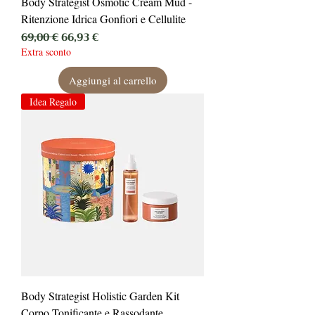
Body Strategist Osmotic Cream Mud -
Ritenzione Idrica Gonfiori e Cellulite
Prezzo regolare
Prezzo scontato
69,00 €
66,93 €
Extra sconto
Aggiungi al carrello
Idea Regalo
Body Strategist Holistic Garden Kit
Corpo Tonificante e Rassodante