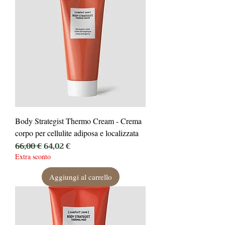
Body Strategist Thermo Cream - Crema
corpo per cellulite adiposa e localizzata
Prezzo regolare
Prezzo scontato
66,00 €
64,02 €
Extra sconto
Aggiungi al carrello