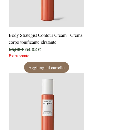
Body Strategist Contour Cream - Crema
corpo tonificante idratante
Prezzo regolare
Prezzo scontato
66,00 €
64,02 €
Extra sconto
Aggiungi al carrello