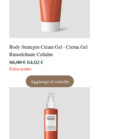
Body Strategist Cream Gel - Crema Gel
Rimodellante Cellulite
Prezzo regolare
Prezzo scontato
66,00 €
64,02 €
Extra sconto
Aggiungi al carrello