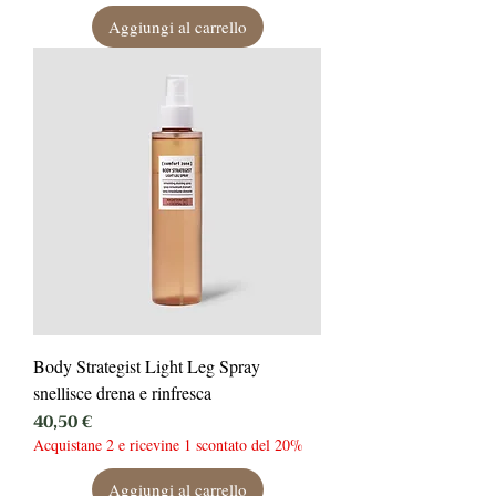
Aggiungi al carrello
Body Strategist Light Leg Spray
snellisce drena e rinfresca
Prezzo
40,50 €
Acquistane 2 e ricevine 1 scontato del 20%
Aggiungi al carrello