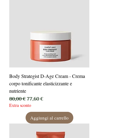
Body Strategist D-Age Cream - Crema
corpo tonificante elasticizzante e
nutriente
Prezzo regolare
Prezzo scontato
80,00 €
77,60 €
Extra sconto
Aggiungi al carrello